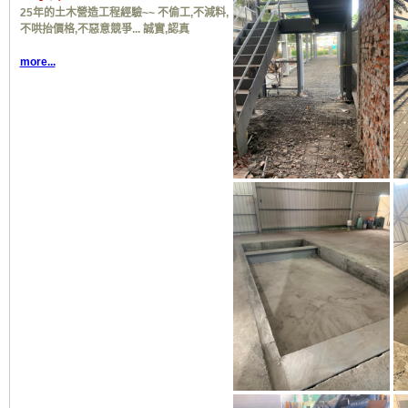
25年的土木營造工程經驗~~ 不偷工,不減料,
不哄抬價格,不惡意競爭... 誠實,認真
more...