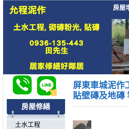
房屋
屏東車城泥作
貼壁磚及地磚 
房屋修繕
土水工程