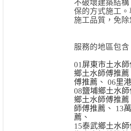
不破壞建築結構
保的方式施工。
施工品質，免除
服務的地區包
01
屏東市土水師
鄉土水師傅推薦
傅推薦
、 06
里
08
鹽埔鄉土水師
鄉土水師傅推薦
師傅推薦
、 13
薦
、
15
泰武鄉土水師