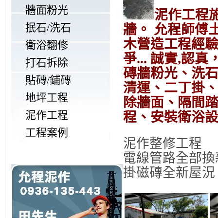
牆面粉光
泥作工程
抿石/洗石
牆。 允程師傅土木
木營造工程經驗~
衛浴翻修
爭... 誠實,
打石拆除
磚牆粉光、洗
貼磚/鋪磚
清運、二丁掛
地坪工程
除牆面、隔間踏
泥作工程
程、安裝衛浴
工程案例
泥作整修工程
電線管路全部換
掛磁磚全新屋況