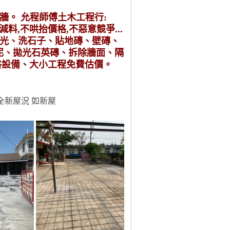
牆。 允程師傅土木工程行:
,不減料,不哄抬價格,不惡意競爭...
粉光、洗石子、貼地磚、壁磚、
泥、拋光石英磚、拆除牆面、隔
浴設備、大小工程免費估價。
全新屋況 如新屋