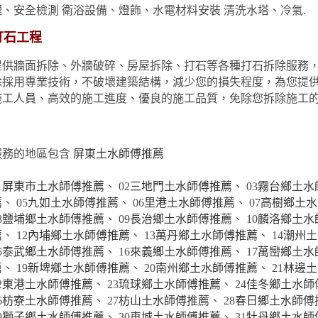
理、安全檢測 衛浴設備、燈飾、水電材料安裝 清洗水塔、冷氣.
打石工程
提供牆面拆除、外牆破碎、房屋拆除、打石等各種打石拆除服務
除採用專業技術，不破壞建築結構，減少您的損失程度，為您提
施工人員、高效的施工進度、優良的施工品質，免除您拆除施工
服務的地區包含
屏東土水師傅推薦
1
屏東市土水師傅推薦
、 02
三地門土水師傅推薦
、 03
霧台鄉土水
薦
、 05
九如土水師傅推薦
、 06
里港土水師傅推薦
、 07
高樹鄉土水
8
鹽埔鄉土水師傅推薦
、 09
長治鄉土水師傅推薦
、 10
麟洛鄉土水
薦
、 12
內埔鄉土水師傅推薦
、 13
萬丹鄉土水師傅推薦
、 14
潮州土
5
泰武鄉土水師傅推薦
、 16
來義鄉土水師傅推薦
、 17
萬巒鄉土水
薦
、 19
新埤鄉土水師傅推薦
、 20
南州鄉土水師傅推薦
、 21
林邊土
2
東港土水師傅推薦
、 23
琉球鄉土水師傅推薦
、 24
佳冬鄉土水師
6
枋寮土水師傅推薦
、 27
枋山土水師傅推薦
、 28
春日鄉土水師傅
9
獅子鄉土水師傅推薦
、 30
車城土水師傅推薦
、 31
牡丹鄉土水師