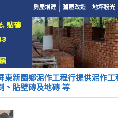
房屋增建
舊屋改造
地坪粉光
屏東新園鄉泥作工程行提供泥作工
刷、貼壁磚及地磚 等