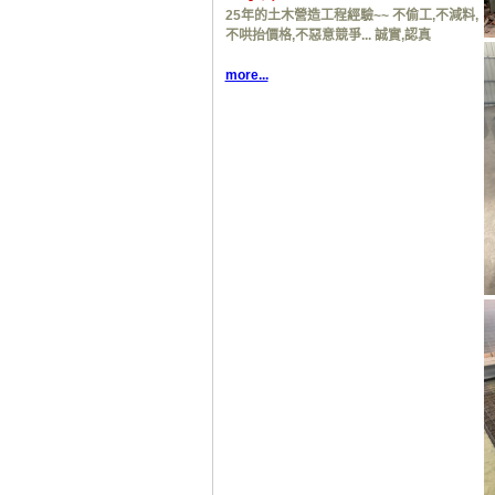
25年的土木營造工程經驗~~ 不偷工,不減料,
不哄抬價格,不惡意競爭... 誠實,認真
more...