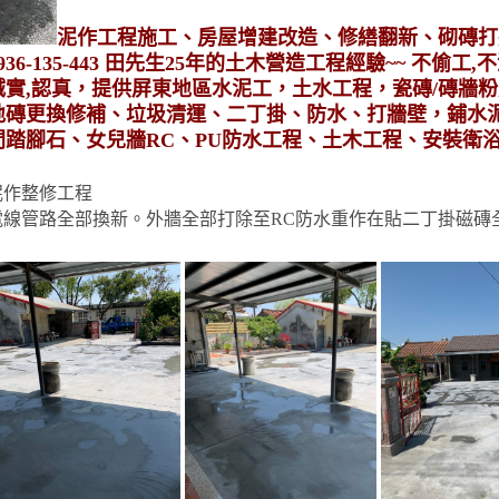
泥作工程施工、房屋增建改造、修繕翻新、砌磚打
936-135-443 田先生25年的土木營造工程經驗~~ 不偷工
誠實,認真，提供屏東地區水泥工，土水工程，瓷磚/磚牆
地磚更換修補、垃圾清運、二丁掛、防水、打牆壁，鋪水
間踏腳石、女兒牆RC、PU防水工程、土木工程、安裝衛
泥作整修工程
電線管路全部換新。外牆全部打除至RC防水重作在貼二丁掛磁磚