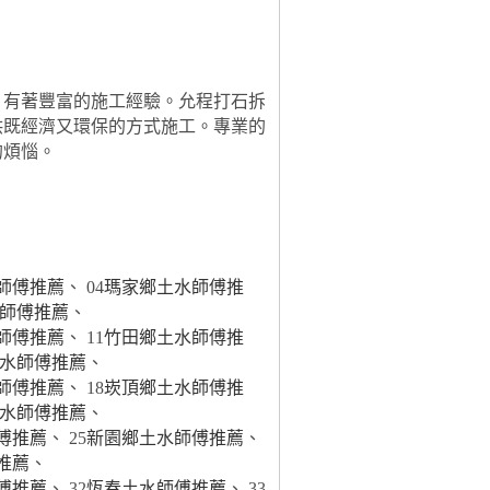
，有著豐富的施工經驗。允程打石拆
供既經濟又環保的方式施工。專業的
的煩惱。
師傅推薦
、 04
瑪家鄉土水師傅推
師傅推薦
、
師傅推薦
、 11
竹田鄉土水師傅推
水師傅推薦
、
師傅推薦
、 18
崁頂鄉土水師傅推
水師傅推薦
、
傅推薦
、 25
新園鄉土水師傅推薦
、
推薦
、
傅推薦
、 32
恆春土水師傅推薦
、 33