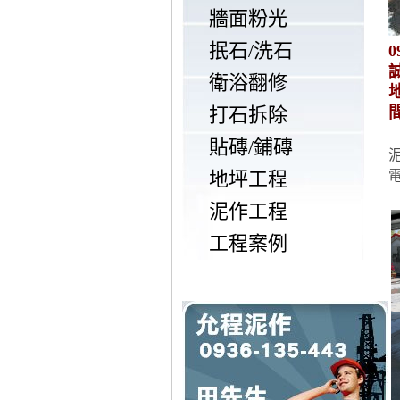
牆面粉光
抿石/洗石
0
衛浴翻修
打石拆除
貼磚/鋪磚
地坪工程
泥作工程
工程案例