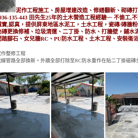
泥作工程施工、房屋增建改造、修繕翻新、砌磚打
936-135-443 田先生25年的土木營造工程經驗~~ 不偷工
誠實,認真，提供屏東地區水泥工，土水工程，瓷磚/磚牆
地磚更換修補、垃圾清運、二丁掛、防水、打牆壁，鋪水
間踏腳石、女兒牆RC、PU防水工程、土木工程、安裝衛
泥作整修工程
電線管路全部換新。外牆全部打除至RC防水重作在貼二丁掛磁磚