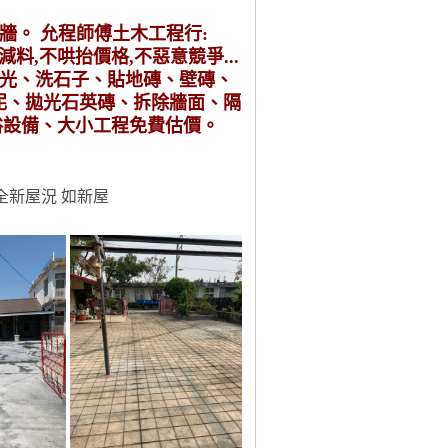
牆。 允程師傅土木工程行:
,不減料,不哄抬價格,不惡意競爭...
粉光、洗石子、貼地磚、壁磚、
泥、拋光石英磚、拆除牆面、隔
浴設備、大小工程免費估價。
全新屋況 如新屋