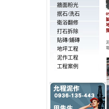
牆面粉光
抿石/洗石
0
衛浴翻修
打石拆除
貼磚/鋪磚
地坪工程
泥作工程
工程案例