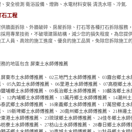
理、安全檢測 衛浴設備、燈飾、水電材料安裝 清洗水塔、冷氣.
打石工程
提供牆面拆除、外牆破碎、房屋拆除、打石等各種打石拆除服務
除採用專業技術，不破壞建築結構，減少您的損失程度，為您提
施工人員、高效的施工進度、優良的施工品質，免除您拆除施工
服務的地區包含
屏東土水師傅推薦
1
屏東市土水師傅推薦
、 02
三地門土水師傅推薦
、 03
霧台鄉土水
薦
、 05
九如土水師傅推薦
、 06
里港土水師傅推薦
、 07
高樹鄉土水
8
鹽埔鄉土水師傅推薦
、 09
長治鄉土水師傅推薦
、 10
麟洛鄉土水
薦
、 12
內埔鄉土水師傅推薦
、 13
萬丹鄉土水師傅推薦
、 14
潮州土
5
泰武鄉土水師傅推薦
、 16
來義鄉土水師傅推薦
、 17
萬巒鄉土水
薦
、 19
新埤鄉土水師傅推薦
、 20
南州鄉土水師傅推薦
、 21
林邊土
2
東港土水師傅推薦
、 23
琉球鄉土水師傅推薦
、 24
佳冬鄉土水師
6
枋寮土水師傅推薦
、 27
枋山土水師傅推薦
、 28
春日鄉土水師傅
9
獅子鄉土水師傅推薦
、 30
車城土水師傅推薦
、 31
牡丹鄉土水師