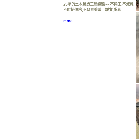
25年的土木營造工程經驗~~ 不偷工,不減料,
不哄抬價格,不惡意競爭... 誠實,認真
more...