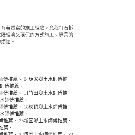
，有著豐富的施工經驗。允程打石拆
供既經濟又環保的方式施工。專業的
的煩惱。
師傅推薦
、 04
瑪家鄉土水師傅推
師傅推薦
、
師傅推薦
、 11
竹田鄉土水師傅推
水師傅推薦
、
師傅推薦
、 18
崁頂鄉土水師傅推
水師傅推薦
、
傅推薦
、 25
新園鄉土水師傅推薦
、
推薦
、
傅推薦
、 32
恆春土水師傅推薦
、 33