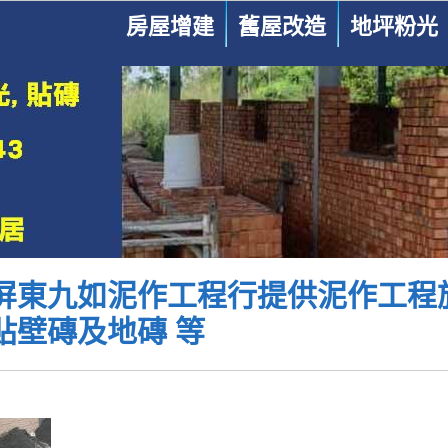
房屋增建
舊屋改造
地坪粉光
屏東九如泥作工程行提供泥作工程
貼壁磚及地磚 等