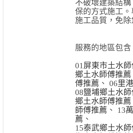
不破壞建築結構
保的方式施工。
施工品質，免除
服務的地區包
01
屏東市土水師
鄉土水師傅推薦
傅推薦
、 06
里
08
鹽埔鄉土水師
鄉土水師傅推薦
師傅推薦
、 13
薦
、
15
泰武鄉土水師