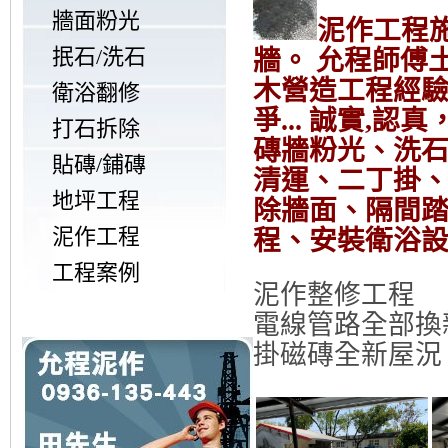
牆面粉光
泥作工程
抿石/洗石
牆。 允程師傅土木
木營造工程經驗~
衛浴翻修
爭... 誠實,
打石拆除
磚牆粉光、洗
貼磚/鋪磚
清運、二丁掛
地坪工程
除牆面、隔間踏
泥作工程
程、安裝衛浴
工程案例
泥作整修工程
電線管路全部換
掛磁磚全新屋況