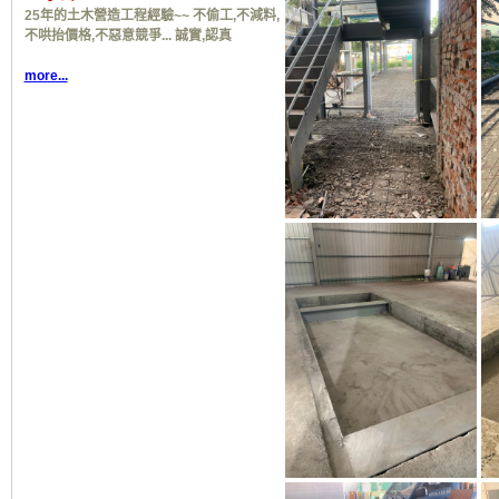
25年的土木營造工程經驗~~ 不偷工,不減料,
不哄抬價格,不惡意競爭... 誠實,認真
more...