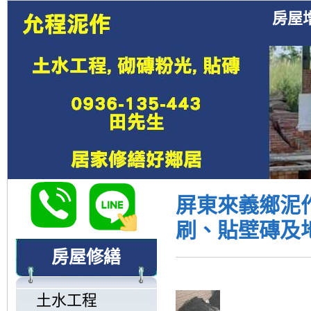
房屋
屏東來義鄉泥
刷、貼壁磚及地
房屋修繕
土水工程